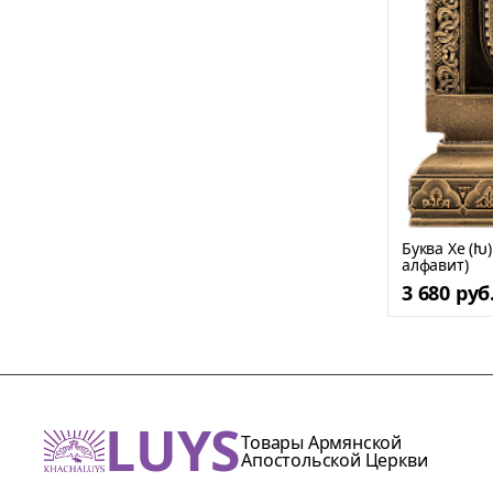
Буква Хе (Խ
алфавит)
3 680 руб
LUYS
Товары Армянской
Апостольской Церкви