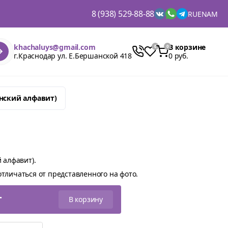
8 (938) 529-88-88
RU
EN
AM
khachaluys@gmail.com
В корзине
г.Краснодар ул. Е.Бершанской 418
0 руб.
янский алфавит)
 алфавит).
тличаться от представленного на фото.
т
В корзину