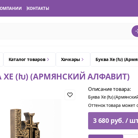
КОМПАНИИ
КОНТАКТЫ
Каталог товаров
Хачкары
Буква Хе (Խ) (Арм
 ХЕ (Խ) (АРМЯНСКИЙ АЛФАВИТ)
Описание товара:
Буква Хе (Խ) (Армянский
Оттенок товара может о
3 680 руб. / ш