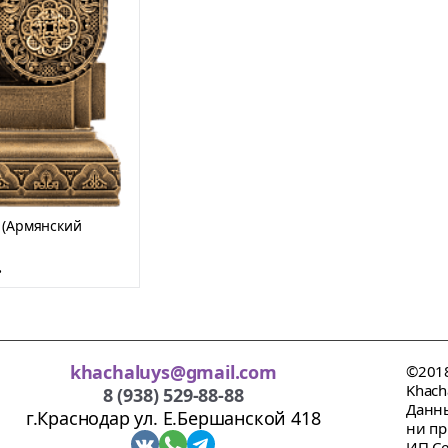
) (Армянский
.
khachaluys@gmail.com
©2018
Khach
8 (938) 529-88-88
Данны
г.Краснодар ул. Е.Бершанской 418
ни пр
ИП Се