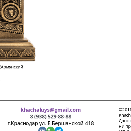
) (Армянский
.
khachaluys@gmail.com
©2018
Khach
8 (938) 529-88-88
Данны
г.Краснодар ул. Е.Бершанской 418
ни пр