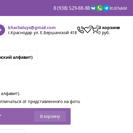
8 (938) 529-88-88
RU
EN
AM
khachaluys@gmail.com
В корзине
г.Краснодар ул. Е.Бершанской 418
0 руб.
янский алфавит)
 алфавит).
тличаться от представленного на фото.
т
В корзину