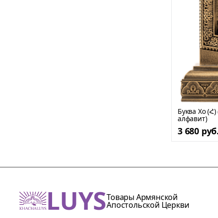
Буква Хо (Հ
алфавит)
3 680 руб
LUYS
Товары Армянской
Апостольской Церкви