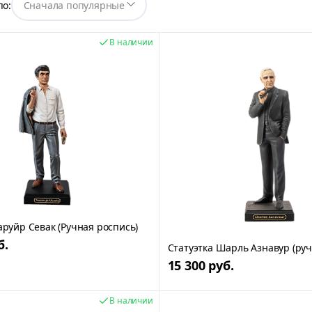
по:
В наличии
аруйр Севак (Ручная роспись)
б.
Статуэтка Шарль Азнавур (руч
15 300 руб.
В наличии