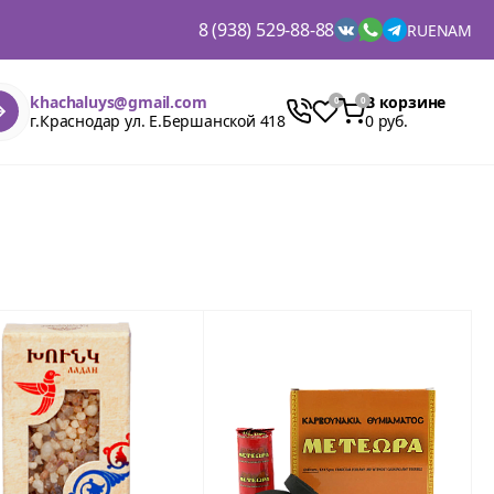
8 (938) 529-88-88
RU
EN
AM
khachaluys@gmail.com
В корзине
г.Краснодар ул. Е.Бершанской 418
0 руб.