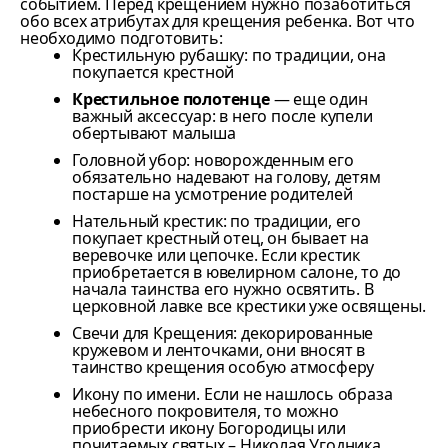
событием. Перед крещением нужно позаботиться
обо всех атрибутах для крещения ребенка. Вот что
необходимо подготовить:
Крестильную рубашку: по традиции, она
покупается крестной
Крестильное полотенце
— еще один
важный аксессуар: в него после купели
обертывают малыша
Головной убор: новорожденным его
обязательно надевают на голову, детям
постарше на усмотрение родителей
Нательный крестик: по традиции, его
покупает крестный отец, он бывает на
веревочке или цепочке. Если крестик
приобретается в ювелирном салоне, то до
начала таинства его нужно освятить. В
церковной лавке все крестики уже освящены.
Свечи для Крещения: декорированные
кружевом и ленточками, они вносят в
таинство крещения особую атмосферу
Икону по имени. Если не нашлось образа
небесного покровителя, то можно
приобрести икону Богородицы или
почитаемых святых – Николая Угодника,