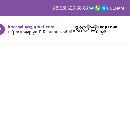
8 (938) 529-88-88
RU
EN
AM
khachaluys@gmail.com
В корзине
г.Краснодар ул. Е.Бершанской 418
0 руб.