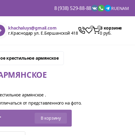
8 (938) 529-88-88
RU
EN
AM
khachaluys@gmail.com
В корзине
г.Краснодар ул. Е.Бершанской 418
0 руб.
ое крестильное армянское
 АРМЯНСКОЕ
естильное армянское .
тличаться от представленного на фото.
т
В корзину