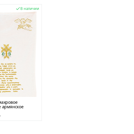
В наличии
махровое
е армянское
.