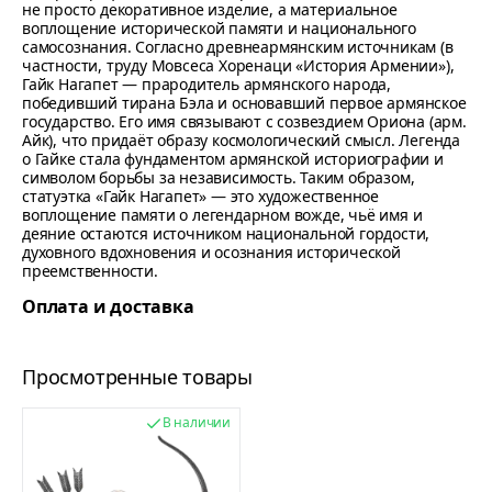
не просто декоративное изделие, а материальное
воплощение исторической памяти и национального
самосознания. Согласно древнеармянским источникам (в
частности, труду Мовсеса Хоренаци «История Армении»),
Гайк Нагапет — прародитель армянского народа,
победивший тирана Бэла и основавший первое армянское
государство. Его имя связывают с созвездием Ориона (арм.
Айк), что придаёт образу космологический смысл. Легенда
о Гайке стала фундаментом армянской историографии и
символом борьбы за независимость. Таким образом,
статуэтка «Гайк Нагапет» — это художественное
воплощение памяти о легендарном вожде, чьё имя и
деяние остаются источником национальной гордости,
духовного вдохновения и осознания исторической
преемственности.
Оплата и доставка
Просмотренные товары
В наличии