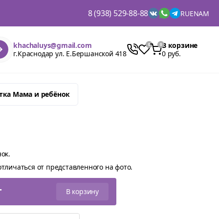
8 (938) 529-88-88
RU
EN
AM
khachaluys@gmail.com
В корзине
г.Краснодар ул. Е.Бершанской 418
0 руб.
тка Мама и ребёнок
ок.
тличаться от представленного на фото.
т
В корзину