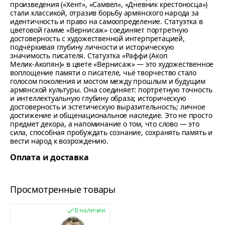
произведения («Хент», «Самвел», «Дневник крестоносца»)
стали классикой, отразив борьбу армянского народа за
идентичность и право на самоопределение. Статуэтка в
цветовой гамме «Вернисаж» соединяет портретную
достоверность с художественной интерпретацией,
подчёркивая глубину личности и историческую
значимость писателя. Статуэтка «Раффи (Акоп
Мелик‑Акопян)» в цвете «Вернисаж» — это художественное
воплощение памяти о писателе, чьё творчество стало
голосом поколения и мостом между прошлым и будущим
армянской культуры. Она соединяет: портретную точность
и интеллектуальную глубину образа; историческую
достоверность и эстетическую выразительность; личное
достижение и общенациональное наследие. Это не просто
предмет декора, а напоминание о том, что слово — это
сила, способная пробуждать сознание, сохранять память и
вести народ к возрождению.
Оплата и доставка
Просмотренные товары
В наличии